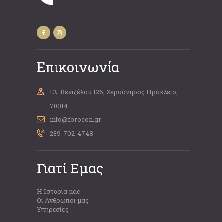
Επικοινωνία
Ελ. Βενιζέλου 126, Χερσόνησος Ηράκλειο,
70014
info@forocon.gr
289-702-4748
Γιατί Εμας
Η Ιστορία μας
Οι Άνθρωποι μας
Υπηρεσίες