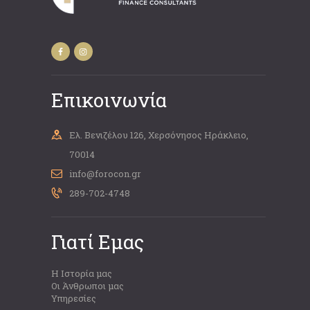
Επικοινωνία
Ελ. Βενιζέλου 126, Χερσόνησος Ηράκλειο,
70014
info@forocon.gr
289-702-4748
Γιατί Εμας
Η Ιστορία μας
Οι Άνθρωποι μας
Υπηρεσίες