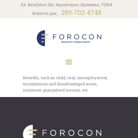
ΑΡΧΙΚΗ
Ελ. Βενιζέλου 116, Χερσόνησος Ηράκλειο, 70014
289-702-4748
Καλέστε μας :
Η ΕΤΑΙΡΕΙΑ
ΥΠΗΡΕΣΊΕΣ
ΝΈΑ
ΕΠΙΚΟΙΝΩΝΊΑ
Benefits, such as child, rent, unemployment,
mountainous and disadvantaged areas,
minimum guaranteed income, etc.