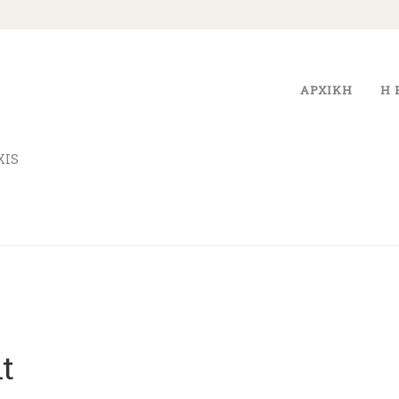
ΑΡΧΙΚΗ
Η ΕΤΑΙΡΕΙΑ
ΑΡΧΙΚΗ
Η 
ΥΠΗΡΕΣΊΕΣ
ΝΈΑ
XIS
ΕΠΙΚΟΙΝΩΝΊΑ
t