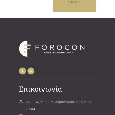
Επικοινωνία
Ελ. Βενιζέλου 126, Χερσόνησος Ηράκλειο,
70014