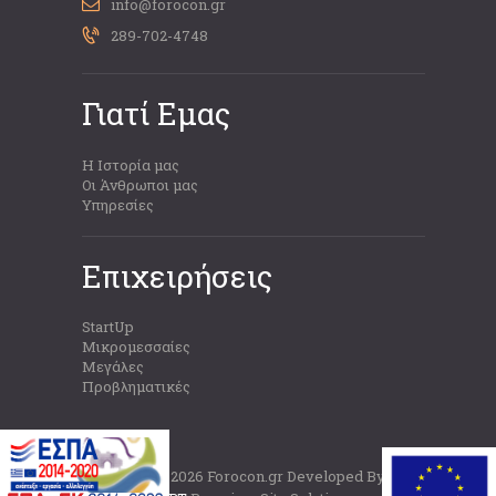
info@forocon.gr
289-702-4748
Γιατί Εμας
Η Ιστορία μας
Οι Άνθρωποι μας
Υπηρεσίες
Επιχειρήσεις
StartUp
Μικρομεσσαίες
Μεγάλες
Προβληματικές
Copyright © 2026 Forocon.gr Developed By