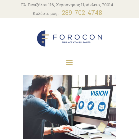
ΑΡΧΙΚΗ
Ελ. Βενιζέλου 116, Χερσόνησος Ηράκλειο, 70014
289-702-4748
Καλέστε μας :
Η ΕΤΑΙΡΕΙΑ
ΥΠΗΡΕΣΊΕΣ
ΝΈΑ
ΕΠΙΚΟΙΝΩΝΊΑ