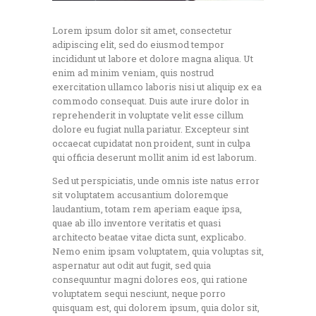
Lorem ipsum dolor sit amet, consectetur
adipiscing elit, sed do eiusmod tempor
incididunt ut labore et dolore magna aliqua. Ut
enim ad minim veniam, quis nostrud
exercitation ullamco laboris nisi ut aliquip ex ea
commodo consequat. Duis aute irure dolor in
reprehenderit in voluptate velit esse cillum
dolore eu fugiat nulla pariatur. Excepteur sint
occaecat cupidatat non proident, sunt in culpa
qui officia deserunt mollit anim id est laborum.
Sed ut perspiciatis, unde omnis iste natus error
sit voluptatem accusantium doloremque
laudantium, totam rem aperiam eaque ipsa,
quae ab illo inventore veritatis et quasi
architecto beatae vitae dicta sunt, explicabo.
Nemo enim ipsam voluptatem, quia voluptas sit,
aspernatur aut odit aut fugit, sed quia
consequuntur magni dolores eos, qui ratione
voluptatem sequi nesciunt, neque porro
quisquam est, qui dolorem ipsum, quia dolor sit,