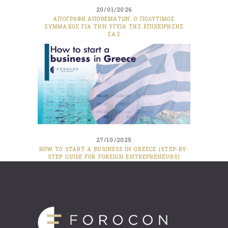
20/01/2026
ΑΠΟΓΡΑΦΉ ΑΠΟΘΕΜΆΤΩΝ: Ο ΠΟΛΎΤΙΜΟΣ
ΣΎΜΜΑΧΟΣ ΓΙΑ ΤΗΝ ΥΓΕΊΑ ΤΗΣ ΕΠΙΧΕΊΡΗΣΉΣ
ΣΑΣ
27/10/2025
HOW TO START A BUSINESS IN GREECE (STEP-BY-
STEP GUIDE FOR FOREIGN ENTREPRENEURS)