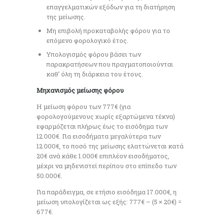
επαγγελματικών εξόδων για τη διατήρηση
της μείωσης.
Μη επιβολή προκαταβολής φόρου για το
επόμενο φορολογικό έτος.
Υπολογισμός φόρου βάσει των
παρακρατήσεων που πραγματοποιούνται
καθ’ όλη τη διάρκεια του έτους.
Μηχανισμός μείωσης φόρου
Η μείωση φόρου των 777€ (για
φορολογούμενους χωρίς εξαρτώμενα τέκνα)
εφαρμόζεται πλήρως έως το εισόδημα των
12.000€. Για εισοδήματα μεγαλύτερα των
12.000€, το ποσό της μείωσης ελαττώνεται κατά
20€ ανά κάθε 1.000€ επιπλέον εισοδήματος,
μέχρι να μηδενιστεί περίπου στο επίπεδο των
50.000€.
Για παράδειγμα, σε ετήσιο εισόδημα 17.000€, η
μείωση υπολογίζεται ως εξής: 777€ – (5 × 20€) =
677€.