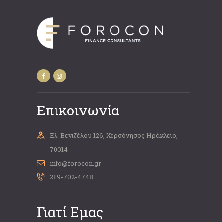
Επικοινωνία
Ελ. Βενιζέλου 126, Χερσόνησος Ηράκλειο,
70014
info@forocon.gr
289-702-4748
Γιατί Εμας